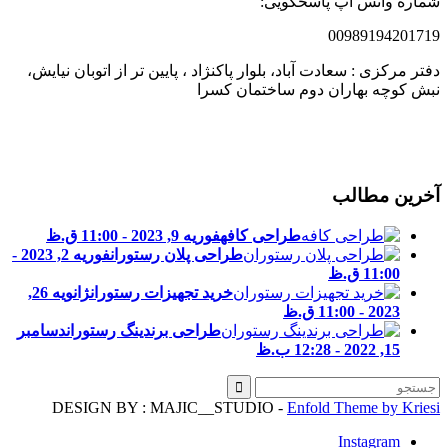
ماره واتس آپ پاسخگویی:
0098919420171
فتر مرکزی : سعادت آباد، بلوار پاکنژاد ، پایین تر از اتوبان نیایش،
بش کوچه بهاران دوم ساختمان کسرا
خرین مطالب
طراحی کافه
فوریه 9, 2023 - 11:00 ق.ظ
طراحی پلان رستوران
فوریه 2, 2023 -
11:00 ق.ظ
خرید تجهیزات رستوران
ژانویه 26,
2023 - 11:00 ق.ظ
طراحی برندینگ رستوران
دسامبر
15, 2022 - 12:28 ب.ظ
DESIGN BY : MAJIC__STUDIO -
Enfold Theme by Kries
Instagram