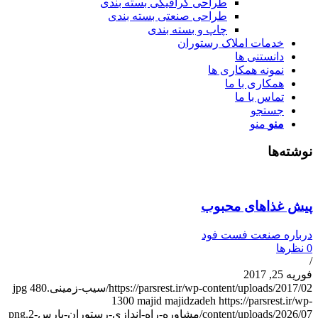
طراحی گرافیکی بسته بندی
طراحی صنعتی بسته بندی
چاپ و بسته بندی
خدمات املاک رستوران
دانستنی ها
نمونه همکاری ها
همکاری با ما
تماس با ما
جستجو
منو
منو
وشته‌ها
یش غذاهای محبوب
رباره صنعت فست فود
نظرها
وریه 25, 2017
https://parsrest.ir/wp-content/uploads/2017/0/سیب-زمینی.jpg
480
1300
majid majidzadeh
https://parsrest.ir/wp
content/uploads/2026/0/مشاوره-راه-اندازی-رستوران-پارس-2.png