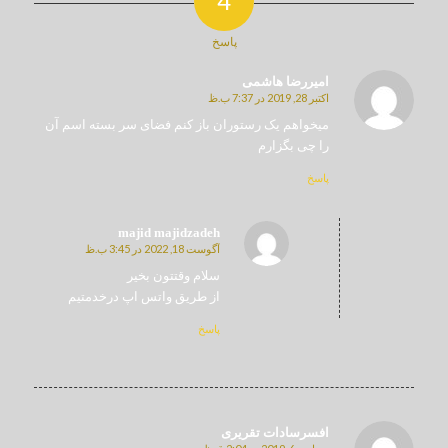
4
پاسخ
امیررضا هاشمی
اکتبر 28, 2019 در 7:37 ب.ظ
می
گوید
میخواهم یک رستوران باز کنم فضای سر بسته اسم آن
را چی بگزارم
پاسخ
majid majidzadeh
آگوست 18, 2022 در 3:45 ب.ظ
می
گوید
سلام وقتتون بخیر
از طریق واتس اپ درخدمتیم
پاسخ
افسرسادات تقریری