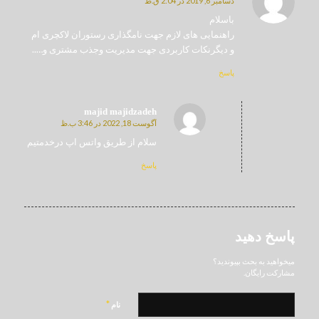
دسامبر 6, 2019 در 2:04 ق.ظ
می
گوید
باسلام
راهنمایی های لازم جهت نامگذاری رستوران لاکچری ام
و دیگرنکات کاربردی جهت مدیریت وجذب مشتری و…..
پاسخ
majid majidzadeh
آگوست 18, 2022 در 3:46 ب.ظ
می
گوید
سلام از طریق واتس اپ درخدمتیم
پاسخ
پاسخ دهید
میخواهید به بحث بپیوندید؟
مشارکت رایگان.
*
نام