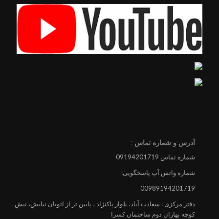
آدرس و شماره تماس :
شماره تماس 09194201719
شماره واتس آپ پاسخگویی:
00989194201719
دفتر مرکزی : سعادت آباد، بلوار پاکنژاد ، پایین تر از اتوبان نیایش، نبش
کوچه بهاران دوم ساختمان کسرا