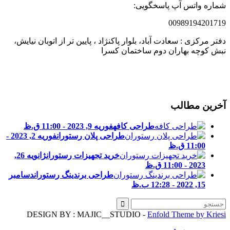
ماره واتس آپ پاسخگویی:
0098919420171
فتر مرکزی : سعادت آباد، بلوار پاکنژاد ، پایین تر از اتوبان نیایش،
بش کوچه بهاران دوم ساختمان کسرا
خرین مطالب
طراحی کافه
فوریه 9, 2023 - 11:00 ق.ظ
طراحی پلان رستوران
فوریه 2, 2023 -
11:00 ق.ظ
خرید تجهیزات رستوران
ژانویه 26,
2023 - 11:00 ق.ظ
طراحی برندینگ رستوران
دسامبر
15, 2022 - 12:28 ب.ظ
DESIGN BY : MAJIC__STUDIO -
Enfold Theme by Kries