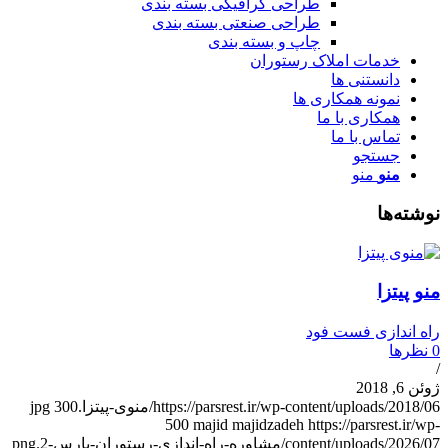
طراحی گرافیکی بسته بندی
طراحی صنعتی بسته بندی
چاپ و بسته بندی
خدمات املاک رستوران
دانستنی ها
نمونه همکاری ها
همکاری با ما
تماس با ما
جستجو
منو
منو
وشته‌ها
نو پیتزا
اه اندازی فست فود
نظرها
وئن 6, 2018
https://parsrest.ir/wp-content/uploads/2018/0/منوی-پیتزا.jpg
300
500
majid majidzadeh
https://parsrest.ir/wp
content/uploads/2026/0/مشاوره-راه-اندازی-رستوران-پارس-2.png