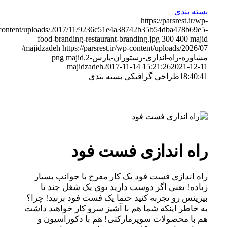
بسته بندی
https://parsrest.ir/wp-
content/uploads/2017/11/9236c51e4a38742b35b54dba478b69e5-
food-branding-restaurant-branding.jpg
300
400
majid
https://parsrest.ir/wp-content/uploads/2026/07/
majidzadeh
مشاوره-راه-اندازی-رستوران-پارس-2.png
majid
majidzadeh
2017-11-14 15:21:26
2021-12-11
18:40:41
طراحی گرافیکی بسته بندی
راه اندازی فست فود
راه اندازی فست فود یک کار مفرح با جوانب بسیار
زیاده! یعنی اگر دوست دارید توی یک شغل چند تا
بیزینس رو تجربه کنید حتما یک فست فود بزنید! چرا؟
به خاطر اینکه شما هم با آشپز سرو کار خواهید داشت
هم با محصولات سوپرمارکتی! هم با دکوراسیون و