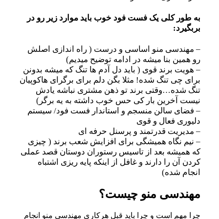
به طور کلی یک فست فود خوب باید موارد زیر رو در
بربگیرد:
– مهندسی منو اساسی و درست ( راه اندازی اصلش
رو همین بنا میشه در ادامه توضیح میدیم)
– هویت برند قوی ( باید دل آدم ها تنگ که میشه بدونن
برای چی تنگ شده! مثلا بگن دلم برای برگرای هاکوپیان
تنگ شده…وقتی برند تو ذهن مشتری نباشه یادش
نیست آخرین بار کی حس خوب داشته به یه برگر)
– فضای سالن منسجم و استاندار فست فود/ سیستم
دلیوری فعال و قوی
– مدیریت قدرتمند و پرسنل حرفه ای
– نیم نگاه همیشگی برای افزایش شعب برند ( چیزی
که همیشه بعد از تاسیس رستوران دوستان قصد عملی
کردن آن را دارند و غافل از اینکه پایه ریزی اشتباه
انجام شده)
مهندسی منو چیست؟
چرا مهم است و چرا باید قبل هرکاری مهندسی منو انجام