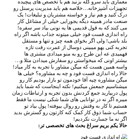
معماری باید سرو کله بزنید هم با تخصص های پیچیده
تجهیزات آشپزخانه…خلاصه هم باید مدیریت پرسنل رو
درک کنید و هم نیاز و خواسته مشتریان و تبلیغات! یک
صنعت مادر همینه دیگه یجورایی خیلی از مشاغل کار
می کنند که به قول قدیمی ها یه نونی بیاد سر سفره!
راه اندازی فست فود خیلی میتونه جذاب باشه اگر راه
بلد باشی! ولی اگر بخوای همه چیز و تنها و مستقل
تجربه کنی یهو میبینی دوسال از عمرت رفت تازه
فهمیدی عه این طرح رو به منو میدادی مشتری ها
بیشتر اونی که میخواستی رو سفارش میدادن مثلا و…
واسه همین هست که میگن مشاور با تجربه به کار میاد!
حالا راه اندازی فست فود و چه به مشاوره؟ خیلی ها
میگن مشاوره چیه آقا خودمون تو بازار بودیم کار رو
میشناسیم جمعش میکنیم! نکته اینجاست که شما باید
پول دربیارید جمع کردنش بدون تجربه و ارتباطات زمان
میبره اگر نه در توانایی های شما شکی نیست ما فقط
هستیم تا کار به وقتش رو روال بیوفته! پول بیاد تو
حساب شما ذوق کار کمک کنه کارتون رو گسترش بدید
اگر نه ما جسارت نکردیم!
حالا یکم بریم سراغ بحث های تخصصی تر: